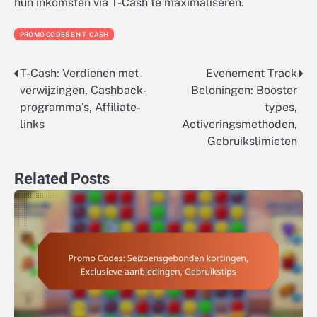
hun inkomsten via T-Cash te maximaliseren.
PROMO CODES EN T-CASH
T-Cash: Verdienen met
Evenement Track
Post
verwijzingen, Cashback-
Beloningen: Booster
navigation
programma’s, Affiliate-
types,
links
Activeringsmethoden,
Gebruikslimieten
Related Posts