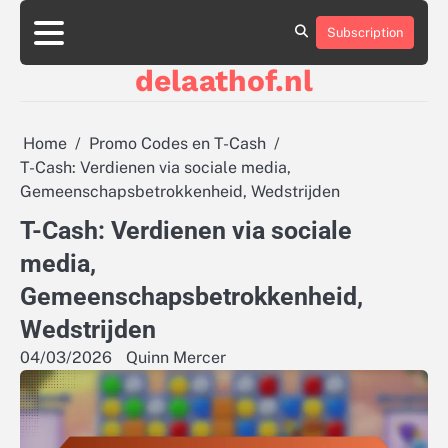
Skip
to
Subscription
About
Contact
Cookie
Privacy
Sitemap
Terms
content
Us
Us
Policy
Policy
and
delaathof.nl
Conditions
Home
Promo Codes en T-Cash
T-Cash: Verdienen via sociale media,
Gemeenschapsbetrokkenheid, Wedstrijden
T-Cash: Verdienen via sociale
media,
Gemeenschapsbetrokkenheid,
Wedstrijden
04/03/2026
Quinn Mercer