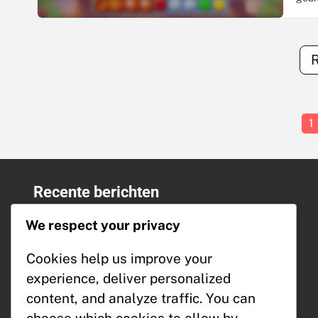
1
Recente berichten
Mijlpaalprijzen: Spanningscreatie,
We respect your privacy
Motiveren van deelname, Verbeteren
van de gebruikerservaring
Cookies help us improve your
Mijlpaalprijzen: Exclusieve items,
experience, deliver personalized
Verzamelaarsbeloningen, Beperkte
content, and analyze traffic. You can
edities
Mijlpaalprijzen: Promotiematerialen,
choose which cookies to allow by