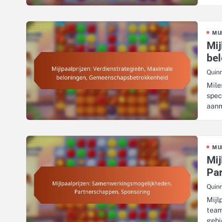
MIJ
Mij
be
Quin
Mile
spec
aan
MIJ
Mij
Pa
Quin
Mijl
team
geb