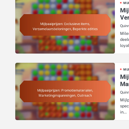
MIJ
Mij
Ver
Quin
Mile
deel
loya
MIJ
Mij
Ma
Quin
Mijl
spec
in…