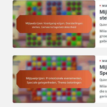
MIJ
Mij
st
Quin
Mile
groe
gebi
MIJ
Mij
Sp
Quin
Mile
die 
geri