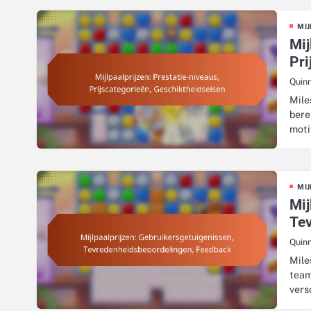
MIJ
Mij
Pri
Quin
Mile
bere
moti
MIJ
Mij
Te
Quin
Mile
team
vers