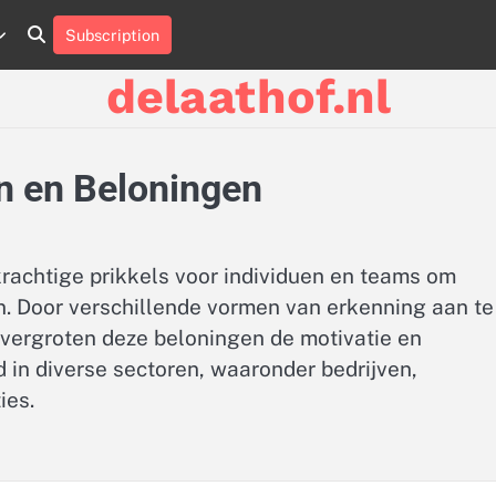
Subscription
About
Contact
Cookie
Privacy
Sitemap
Terms
Us
Us
Policy
Policy
and
delaathof.nl
Conditions
en en Beloningen
krachtige prikkels voor individuen en teams om
n. Door verschillende vormen van erkenning aan te
vergroten deze beloningen de motivatie en
 in diverse sectoren, waaronder bedrijven,
ies.