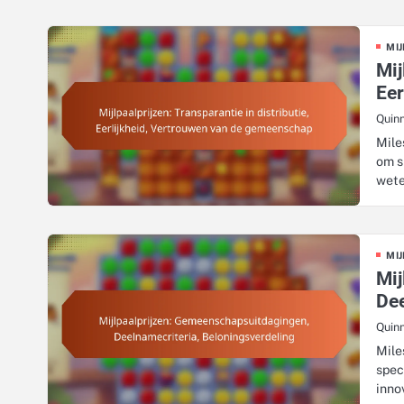
MIJ
Mij
Eer
Quin
Mile
om s
wet
MIJ
Mij
Dee
Quin
Mile
spec
inno