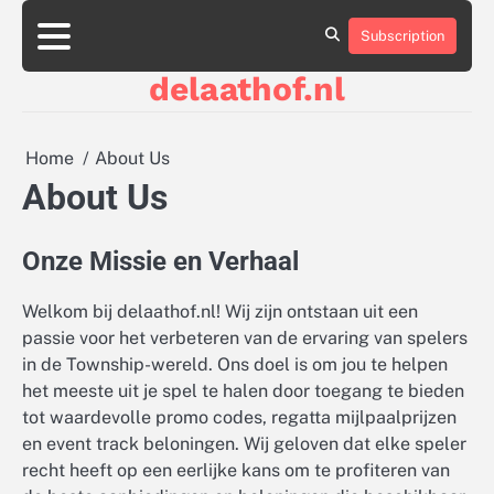
Skip
to
Subscription
About
Contact
Cookie
Privacy
Sitemap
Terms
content
Us
Us
Policy
Policy
and
delaathof.nl
Conditions
Home
About Us
About Us
Onze Missie en Verhaal
Welkom bij delaathof.nl! Wij zijn ontstaan uit een
passie voor het verbeteren van de ervaring van spelers
in de Township-wereld. Ons doel is om jou te helpen
het meeste uit je spel te halen door toegang te bieden
tot waardevolle promo codes, regatta mijlpaalprijzen
en event track beloningen. Wij geloven dat elke speler
recht heeft op een eerlijke kans om te profiteren van