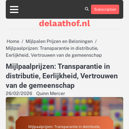
Skip
to
Subscription
About
Contact
Cookie
Privacy
Sitemap
Terms
content
Us
Us
Policy
Policy
and
delaathof.nl
Conditions
Home
Mijlpalen Prijzen en Beloningen
Mijlpaalprijzen: Transparantie in distributie,
Eerlijkheid, Vertrouwen van de gemeenschap
Mijlpaalprijzen: Transparantie in
distributie, Eerlijkheid, Vertrouwen
van de gemeenschap
26/02/2026
Quinn Mercer