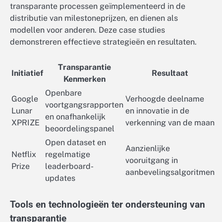
transparante processen geïmplementeerd in de
distributie van milestoneprijzen, en dienen als
modellen voor anderen. Deze case studies
demonstreren effectieve strategieën en resultaten.
Transparantie
Initiatief
Resultaat
Kenmerken
Openbare
Google
Verhoogde deelname
voortgangsrapporten
Lunar
en innovatie in de
en onafhankelijk
XPRIZE
verkenning van de maan
beoordelingspanel
Open dataset en
Aanzienlijke
Netflix
regelmatige
vooruitgang in
Prize
leaderboard-
aanbevelingsalgoritmen
updates
Tools en technologieën ter ondersteuning van
transparantie