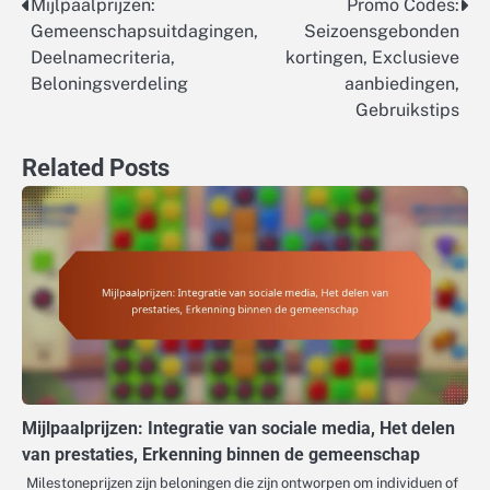
Mijlpaalprijzen:
Promo Codes:
Post
Gemeenschapsuitdagingen,
Seizoensgebonden
navigation
Deelnamecriteria,
kortingen, Exclusieve
Beloningsverdeling
aanbiedingen,
Gebruikstips
Related Posts
Mijlpaalprijzen: Integratie van sociale media, Het delen
van prestaties, Erkenning binnen de gemeenschap
Milestoneprijzen zijn beloningen die zijn ontworpen om individuen of