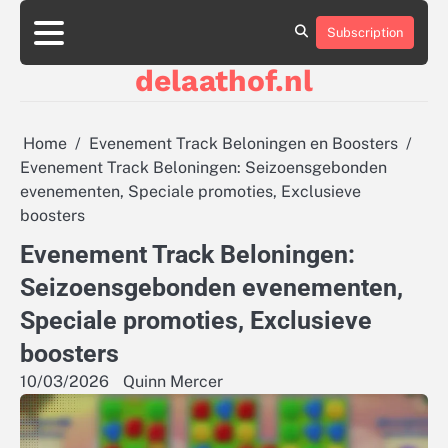
Skip
to
Subscription
About
Contact
Cookie
Privacy
Sitemap
Terms
content
Us
Us
Policy
Policy
and
delaathof.nl
Conditions
Home
Evenement Track Beloningen en Boosters
Evenement Track Beloningen: Seizoensgebonden
evenementen, Speciale promoties, Exclusieve
boosters
Evenement Track Beloningen:
Seizoensgebonden evenementen,
Speciale promoties, Exclusieve
boosters
10/03/2026
Quinn Mercer