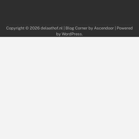
Copyright © 2026
delaathof.nl
| Blog Corner by
Ascendoor
| Powered
by
WordPress
.