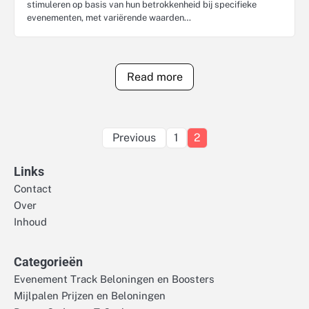
stimuleren op basis van hun betrokkenheid bij specifieke
evenementen, met variërende waarden…
Read more
Posts
Previous
1
2
pagination
Links
Contact
Over
Inhoud
Categorieën
Evenement Track Beloningen en Boosters
Mijlpalen Prijzen en Beloningen