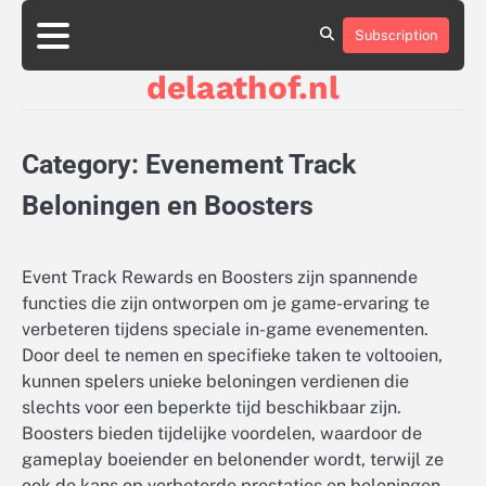
Skip
to
Subscription
About
Contact
Cookie
Privacy
Sitemap
Terms
content
Us
Us
Policy
Policy
and
delaathof.nl
Conditions
Category:
Evenement Track
Beloningen en Boosters
Event Track Rewards en Boosters zijn spannende
functies die zijn ontworpen om je game-ervaring te
verbeteren tijdens speciale in-game evenementen.
Door deel te nemen en specifieke taken te voltooien,
kunnen spelers unieke beloningen verdienen die
slechts voor een beperkte tijd beschikbaar zijn.
Boosters bieden tijdelijke voordelen, waardoor de
gameplay boeiender en belonender wordt, terwijl ze
ook de kans op verbeterde prestaties en beloningen