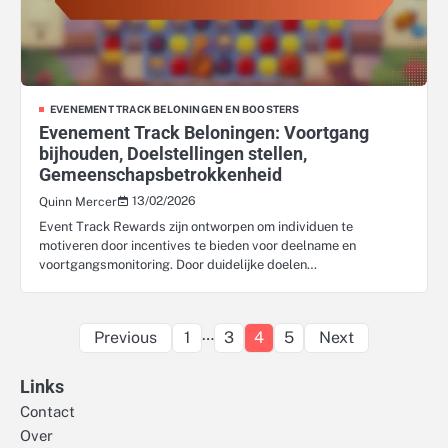
EVENEMENT TRACK BELONINGEN EN BOOSTERS
Evenement Track Beloningen: Voortgang
bijhouden, Doelstellingen stellen,
Gemeenschapsbetrokkenheid
13/02/2026
Quinn Mercer
Event Track Rewards zijn ontworpen om individuen te
motiveren door incentives te bieden voor deelname en
voortgangsmonitoring. Door duidelijke doelen…
Posts
…
Previous
1
3
4
5
Next
pagination
Links
Contact
Over