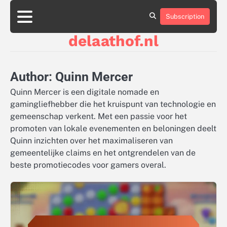
Skip
to
Subscription
About
Contact
Cookie
Privacy
Sitemap
Terms
content
Us
Us
Policy
Policy
and
delaathof.nl
Conditions
Author:
Quinn Mercer
Quinn Mercer is een digitale nomade en
gamingliefhebber die het kruispunt van technologie en
gemeenschap verkent. Met een passie voor het
promoten van lokale evenementen en beloningen deelt
Quinn inzichten over het maximaliseren van
gemeentelijke claims en het ontgrendelen van de
beste promotiecodes voor gamers overal.